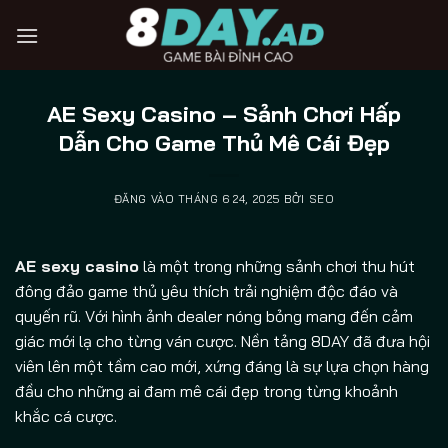
Bỏ
qua
nội
dung
AE Sexy Casino – Sảnh Chơi Hấp
Dẫn Cho Game Thủ Mê Cái Đẹp
ĐĂNG VÀO
THÁNG 6 24, 2025
BỞI
SEO
AE sexy casino
là một trong những sảnh chơi thu hút
đông đảo game thủ yêu thích trải nghiệm độc đáo và
quyến rũ. Với hình ảnh dealer nóng bỏng mang đến cảm
giác mới lạ cho từng ván cược. Nền tảng 8DAY đã đưa hội
viên lên một tầm cao mới, xứng đáng là sự lựa chọn hàng
đầu cho những ai đam mê cái đẹp trong từng khoảnh
khắc cá cược.