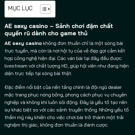
MỤC LỤC
AE sexy casino – Sảnh chơi đậm chất
quyến rũ dành cho game thủ
AE sexy casino
không đơn thuần chỉ là một sòng bài
trực tuyến, mà còn là nơi hội tụ của vẻ đẹp gợi cảm kết
hợp công nghệ hiện đại. Các ván bài tại đây đều được
livestream với chất lượng HD, giúp hội viên như đang hiện
diện trực tiếp tại sòng bài thật.
Đặc điểm nổi bật của nền tảng chính là đội ngũ dealer
mặc trang phục nóng bỏng, phong cách phục vụ chuyên
nghiệp và không khí luôn sôi động. Đây là yếu tố tạo nên
sự khác biệt so với các sảnh truyền thống. Những yếu tố
thẩm mỹ này khiến cho việc chơi bài trở thành một trải
nghiệm thị giác, không đơn thuần là đánh cược.