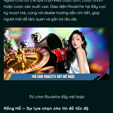
Người chơi có thể lựa chọn kiểu cược đơn, cược nhóm
hoặc cược xác suất cao. Giao diện Roulette tại đây cực
kỳ mượt mà, cùng với dealer hướng dẫn chi tiết, giúp
người mới dễ làm quen và gắn bó lâu dài.
Trò chơi Roulette đầy mê hoặc
Rồng Hổ – Sự lựa chọn cho tín đồ tốc độ